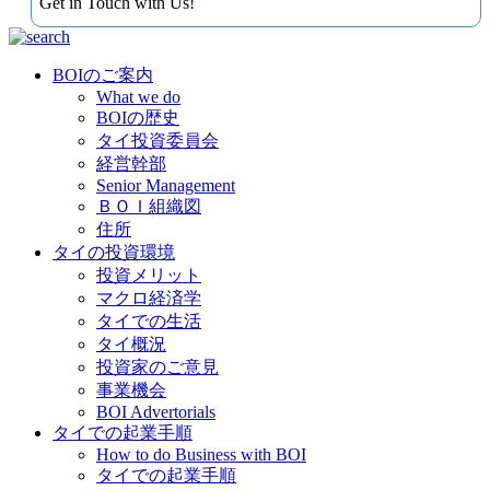
Get in Touch with Us!
BOIのご案内
What we do
BOIの歴史
タイ投資委員会
経営幹部
Senior Management
ＢＯＩ組織図
住所
タイの投資環境
投資メリット
マクロ経済学
タイでの生活
タイ概況
投資家のご意見
事業機会
BOI Advertorials
タイでの起業手順
How to do Business with BOI
タイでの起業手順