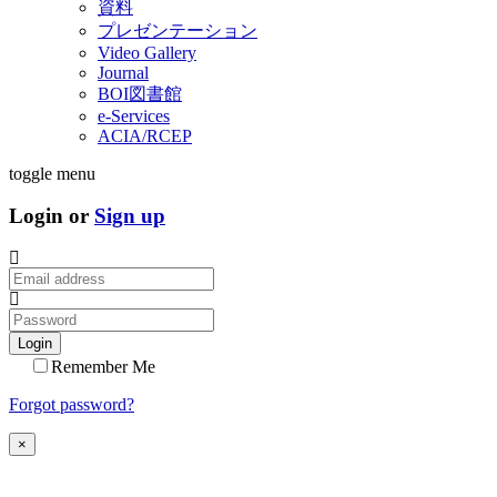
資料
プレゼンテーション
Video Gallery
Journal
BOI図書館
e-Services
ACIA/RCEP
toggle menu
Login or
Sign up
Login
Remember Me
Forgot password?
×