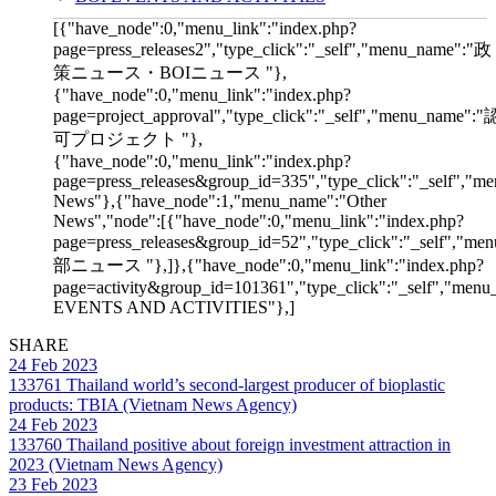
[{"have_node":0,"menu_link":"index.php?
page=press_releases2","type_click":"_self","menu_name":"政
策ニュース・BOIニュース "},
{"have_node":0,"menu_link":"index.php?
page=project_approval","type_click":"_self","menu_name":"
可プロジェクト "},
{"have_node":0,"menu_link":"index.php?
page=press_releases&group_id=335","type_click":"_self","me
News"},{"have_node":1,"menu_name":"Other
News","node":[{"have_node":0,"menu_link":"index.php?
page=press_releases&group_id=52","type_click":"_self","m
部ニュース "},]},{"have_node":0,"menu_link":"index.php?
page=activity&group_id=101361","type_click":"_self","men
EVENTS AND ACTIVITIES"},]
SHARE
24 Feb 2023
133761
Thailand world’s second-largest producer of bioplastic
products: TBIA (Vietnam News Agency)
24 Feb 2023
133760
Thailand positive about foreign investment attraction in
2023 (Vietnam News Agency)
23 Feb 2023