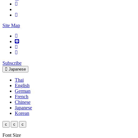
Site Map
Subscribe
Japanese
Thai
English
German
French
Chinese
Japanese
Korean
c
c
c
Font Size