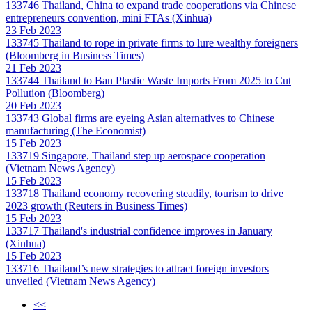
133746
Thailand, China to expand trade cooperations via Chinese
entrepreneurs convention, mini FTAs (Xinhua)
23 Feb 2023
133745
Thailand to rope in private firms to lure wealthy foreigners
(Bloomberg in Business Times)
21 Feb 2023
133744
Thailand to Ban Plastic Waste Imports From 2025 to Cut
Pollution (Bloomberg)
20 Feb 2023
133743
Global firms are eyeing Asian alternatives to Chinese
manufacturing (The Economist)
15 Feb 2023
133719
Singapore, Thailand step up aerospace cooperation
(Vietnam News Agency)
15 Feb 2023
133718
Thailand economy recovering steadily, tourism to drive
2023 growth (Reuters in Business Times)
15 Feb 2023
133717
Thailand's industrial confidence improves in January
(Xinhua)
15 Feb 2023
133716
Thailand’s new strategies to attract foreign investors
unveiled (Vietnam News Agency)
<<