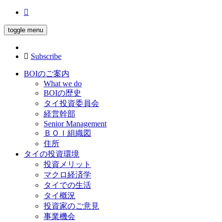
toggle menu
Subscribe
BOIのご案内
What we do
BOIの歴史
タイ投資委員会
経営幹部
Senior Management
ＢＯＩ組織図
住所
タイの投資環境
投資メリット
マクロ経済学
タイでの生活
タイ概況
投資家のご意見
事業機会