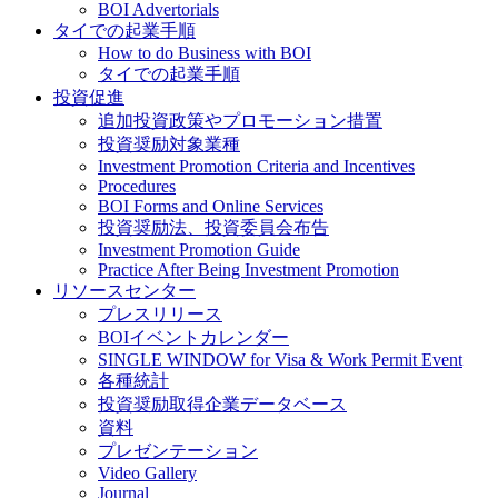
BOI Advertorials
タイでの起業手順
How to do Business with BOI
タイでの起業手順
投資促進
追加投資政策やプロモーション措置
投資奨励対象業種
Investment Promotion Criteria and Incentives
Procedures
BOI Forms and Online Services
投資奨励法、投資委員会布告
Investment Promotion Guide
Practice After Being Investment Promotion
リソースセンター
プレスリリース
BOIイベントカレンダー
SINGLE WINDOW for Visa & Work Permit Event
各種統計
投資奨励取得企業データベース
資料
プレゼンテーション
Video Gallery
Journal