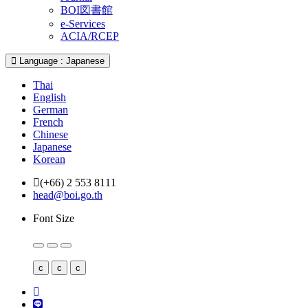
BOI図書館
e-Services
ACIA/RCEP
Language : Japanese
Thai
English
German
French
Chinese
Japanese
Korean
(+66) 2 553 8111
head@boi.go.th
Font Size
c
c
c