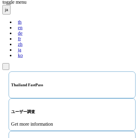
toggle menu
ja
th
en
de
fr
zh
ja
ko
Thailand FastPass
ユーザー調査
Get more information