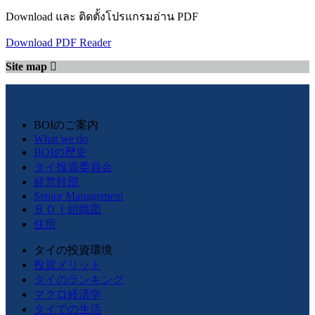
Download และ ติดตั้งโปรแกรมอ่าน PDF
Download PDF Reader
Site map
BOIのご案内
What we do
BOIの歴史
タイ投資委員会
経営幹部
Senior Management
ＢＯＩ組織図
住所
タイの投資環境
投資メリット
タイのランキング
マクロ経済学
タイでの生活