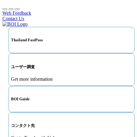
Web Feedback
Contact Us
Thailand FastPass
ユーザー調査
Get more information
BOI Guide
コンタクト先