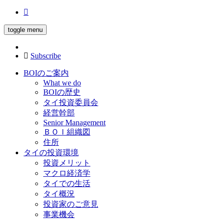
toggle menu
Subscribe
BOIのご案内
What we do
BOIの歴史
タイ投資委員会
経営幹部
Senior Management
ＢＯＩ組織図
住所
タイの投資環境
投資メリット
マクロ経済学
タイでの生活
タイ概況
投資家のご意見
事業機会