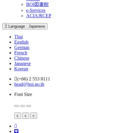
BOI図書館
e-Services
ACIA/RCEP
Language : Japanese
Thai
English
German
French
Chinese
Japanese
Korean
(+66) 2 553 8111
head@boi.go.th
Font Size
c
c
c