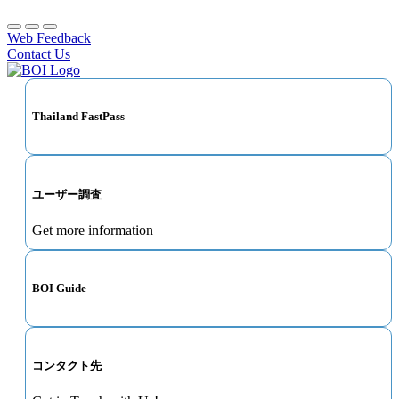
Web Feedback
Contact Us
Thailand FastPass
ユーザー調査
Get more information
BOI Guide
コンタクト先