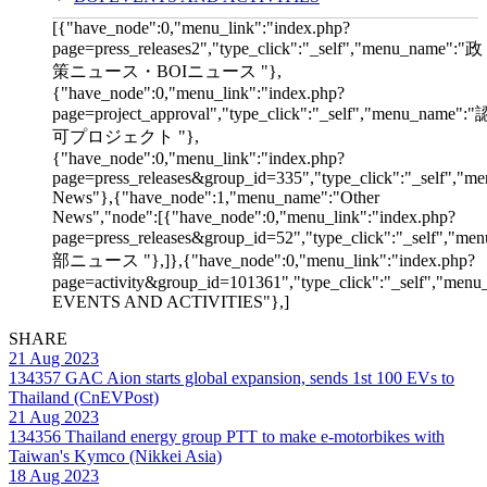
[{"have_node":0,"menu_link":"index.php?
page=press_releases2","type_click":"_self","menu_name":"政
策ニュース・BOIニュース "},
{"have_node":0,"menu_link":"index.php?
page=project_approval","type_click":"_self","menu_name":"
可プロジェクト "},
{"have_node":0,"menu_link":"index.php?
page=press_releases&group_id=335","type_click":"_self","me
News"},{"have_node":1,"menu_name":"Other
News","node":[{"have_node":0,"menu_link":"index.php?
page=press_releases&group_id=52","type_click":"_self","m
部ニュース "},]},{"have_node":0,"menu_link":"index.php?
page=activity&group_id=101361","type_click":"_self","men
EVENTS AND ACTIVITIES"},]
SHARE
21 Aug 2023
134357
GAC Aion starts global expansion, sends 1st 100 EVs to
Thailand (CnEVPost)
21 Aug 2023
134356
Thailand energy group PTT to make e-motorbikes with
Taiwan's Kymco (Nikkei Asia)
18 Aug 2023