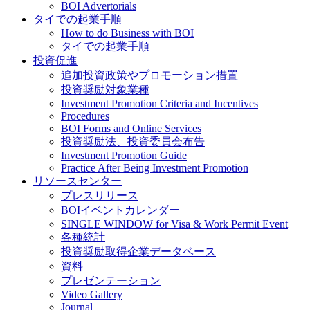
BOI Advertorials
タイでの起業手順
How to do Business with BOI
タイでの起業手順
投資促進
追加投資政策やプロモーション措置
投資奨励対象業種
Investment Promotion Criteria and Incentives
Procedures
BOI Forms and Online Services
投資奨励法、投資委員会布告
Investment Promotion Guide
Practice After Being Investment Promotion
リソースセンター
プレスリリース
BOIイベントカレンダー
SINGLE WINDOW for Visa & Work Permit Event
各種統計
投資奨励取得企業データベース
資料
プレゼンテーション
Video Gallery
Journal