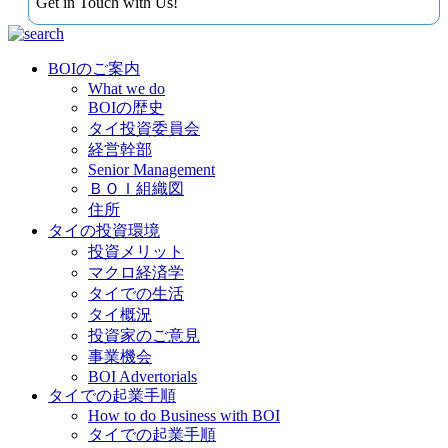
Get in Touch with Us!
BOIのご案内
What we do
BOIの歴史
タイ投資委員会
経営幹部
Senior Management
ＢＯＩ組織図
住所
タイの投資環境
投資メリット
マクロ経済学
タイでの生活
タイ概況
投資家のご意見
事業機会
BOI Advertorials
タイでの起業手順
How to do Business with BOI
タイでの起業手順