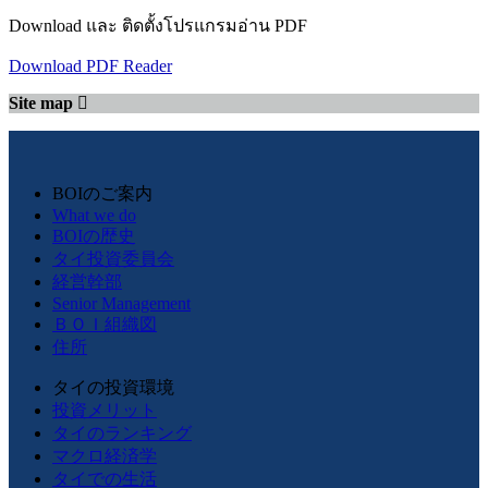
Download และ ติดตั้งโปรแกรมอ่าน PDF
Download PDF Reader
Site map
BOIのご案内
What we do
BOIの歴史
タイ投資委員会
経営幹部
Senior Management
ＢＯＩ組織図
住所
タイの投資環境
投資メリット
タイのランキング
マクロ経済学
タイでの生活