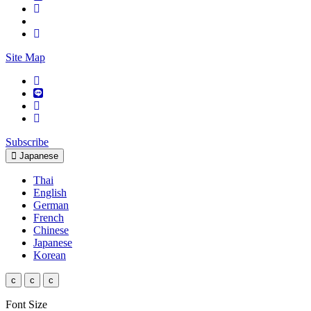
Site Map
Subscribe
Japanese
Thai
English
German
French
Chinese
Japanese
Korean
c
c
c
Font Size