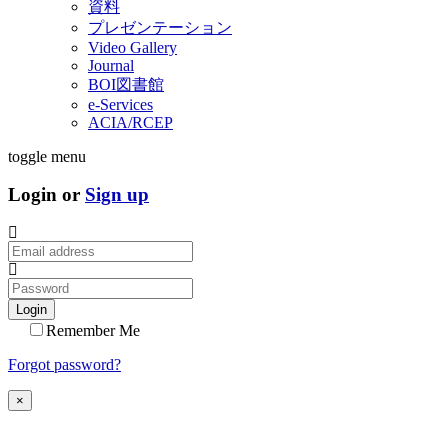
資料
プレゼンテーション
Video Gallery
Journal
BOI図書館
e-Services
ACIA/RCEP
toggle menu
Login or
Sign up
Login
Remember Me
Forgot password?
×