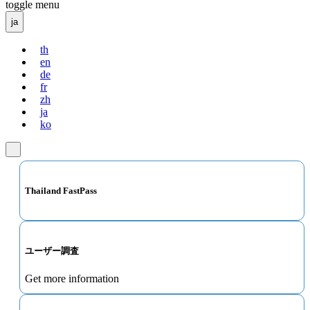
toggle menu
ja
th
en
de
fr
zh
ja
ko
Thailand FastPass
ユーザー調査
Get more information