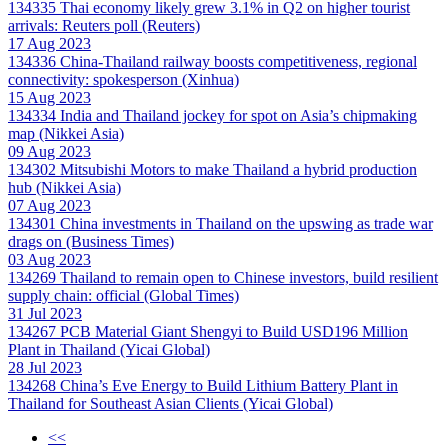
134335
Thai economy likely grew 3.1% in Q2 on higher tourist
arrivals: Reuters poll (Reuters)
17 Aug 2023
134336
China-Thailand railway boosts competitiveness, regional
connectivity: spokesperson (Xinhua)
15 Aug 2023
134334
India and Thailand jockey for spot on Asia’s chipmaking
map (Nikkei Asia)
09 Aug 2023
134302
Mitsubishi Motors to make Thailand a hybrid production
hub (Nikkei Asia)
07 Aug 2023
134301
China investments in Thailand on the upswing as trade war
drags on (Business Times)
03 Aug 2023
134269
Thailand to remain open to Chinese investors, build resilient
supply chain: official (Global Times)
31 Jul 2023
134267
PCB Material Giant Shengyi to Build USD196 Million
Plant in Thailand (Yicai Global)
28 Jul 2023
134268
China’s Eve Energy to Build Lithium Battery Plant in
Thailand for Southeast Asian Clients (Yicai Global)
<<