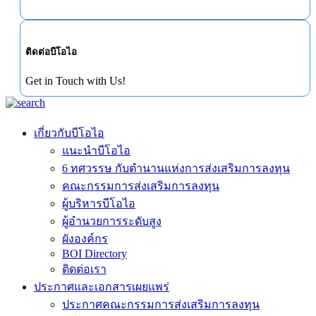
ติดต่อบีโอไอ
Get in Touch with Us!
เกี่ยวกับบีโอไอ
แนะนำบีโอไอ
6 ทศวรรษ กับตำนานแห่งการส่งเสริมการลงทุน
คณะกรรมการส่งเสริมการลงทุน
ผู้บริหารบีโอไอ
ผู้อำนวยการระดับสูง
ผังองค์กร
BOI Directory
ติดต่อเรา
ประกาศและเอกสารเผยแพร่
ประกาศคณะกรรมการส่งเสริมการลงทุน