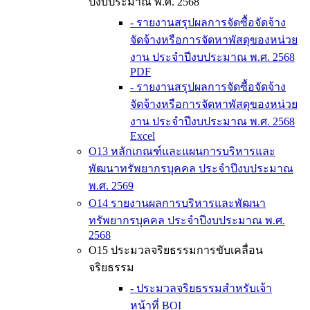
ปีงบประมาณ พ.ศ. 2568
- รายงานสรุปผลการจัดซื้อจัดจ้าง
จัดจ้างหรือการจัดหาพัสดุของหน่วย
งาน ประจำปีงบประมาณ พ.ศ. 2568
PDF
- รายงานสรุปผลการจัดซื้อจัดจ้าง
จัดจ้างหรือการจัดหาพัสดุของหน่วย
งาน ประจำปีงบประมาณ พ.ศ. 2568
Excel
O13 หลักเกณฑ์และแผนการบริหารและ
พัฒนาทรัพยากรบุคคล ประจำปีงบประมาณ
พ.ศ. 2569
O14 รายงานผลการบริหารและพัฒนา
ทรัพยากรบุคคล ประจำปีงบประมาณ พ.ศ.
2568
O15 ประมวลจริยธรรมการขับเคลื่อน
จริยธรรม
- ประมวลจริยธรรมสำหรับเจ้า
หน้าที่ BOI