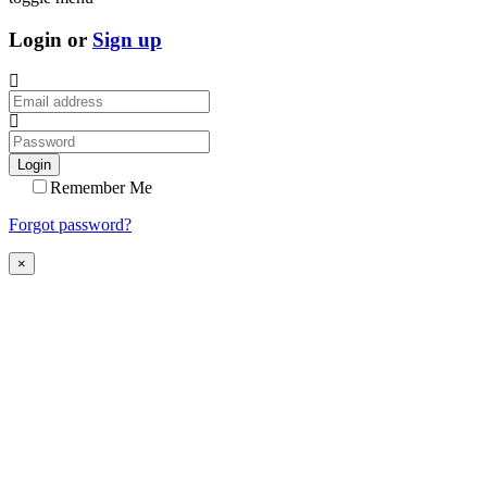
Login or
Sign up
Login
Remember Me
Forgot password?
×