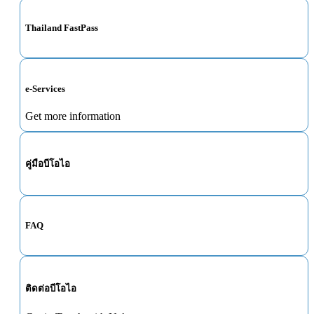
Thailand FastPass
e-Services
Get more information
คู่มือบีโอไอ
FAQ
ติดต่อบีโอไอ