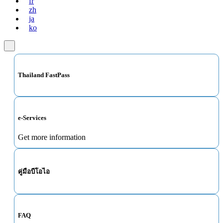
fr
zh
ja
ko
Thailand FastPass
e-Services
Get more information
คู่มือบีโอไอ
FAQ