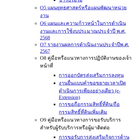
O5 แผนยุทธศาสตร์หรือแผนพัฒนาหน่วย
งาน
O6 แผนและความก้าวหน้าในการดำเนิน
งานและการใช้งบประมาณประจำปี พ.ศ.
2568
O7 รายงานผลการดำเนินงานประจำปีพ.ศ.
2567
O8 คู่มือหรือแนวทางการปฏิบัติงานของเจ้า
หน้าที่
การออกบัตรส่งเสริมการลงทุน
งานยื่นแบบคำขอขยายเวลาเปิด
ดำเนินการเพียงอย่างเดียว (e-
Extension)
การขอถือกรรมสิทธิ์ที่ดิน/ถือ
กรรมสิทธิ์ที่ดินเพิ่มเติม
O9 คู่มือหรือแนวทางการขอรับบริการ
สำหรับผู้รับบริการหรือผู้มาติดต่อ
การขอรับการส่งเสริมกิจการด้าน