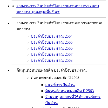
รายงานการเงินประจำปีและรายงานการตรวจสอบ
ของสตง. (กองทุนเพิ่มขีดฯ)
รายงานการเงินประจำปีและรายงานผลการตรวจสอบ
ของสตง.
ประจำปีงบประมาณ 2564
ประจำปีงบประมาณ 2565
ประจำปีงบประมาณ 2566
ประจำปีงบประมาณ 2567
ประจำปีงบประมาณ 2568
ต้นทุนต่อหน่วยผลผลิต ประจำปีงบประมาณ
ต้นทุนต่อหน่วยผลผลิต ปี 2563
เกณฑ์การปันส่วน
ต้นทุนต่อหน่วยผลผลิต ปี 2563
จำนวนบุคลากรที่ใช้ทำเกณฑ์การ
ปันส่วน