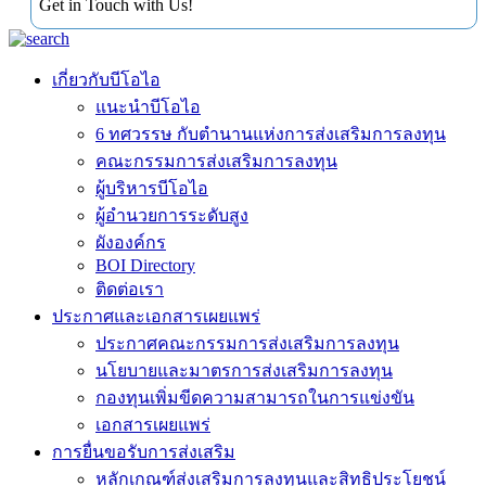
Get in Touch with Us!
เกี่ยวกับบีโอไอ
แนะนำบีโอไอ
6 ทศวรรษ กับตำนานแห่งการส่งเสริมการลงทุน
คณะกรรมการส่งเสริมการลงทุน
ผู้บริหารบีโอไอ
ผู้อำนวยการระดับสูง
ผังองค์กร
BOI Directory
ติดต่อเรา
ประกาศและเอกสารเผยแพร่
ประกาศคณะกรรมการส่งเสริมการลงทุน
นโยบายและมาตรการส่งเสริมการลงทุน
กองทุนเพิ่มขีดความสามารถในการแข่งขัน
เอกสารเผยแพร่
การยื่นขอรับการส่งเสริม
หลักเกณฑ์ส่งเสริมการลงทุนและสิทธิประโยชน์