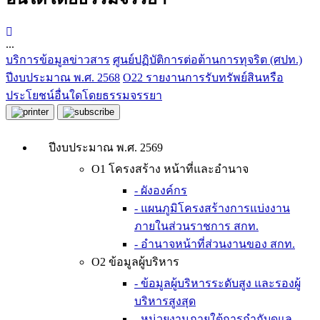
...
บริการข้อมูลข่าวสาร
ศูนย์ปฏิบัติการต่อต้านการทุจริต (ศปท.)
ปีงบประมาณ พ.ศ. 2568
O22 รายงานการรับทรัพย์สินหรือ
ประโยชน์อื่นใดโดยธรรมจรรยา
ปีงบประมาณ พ.ศ. 2569
O1 โครงสร้าง หน้าที่และอำนาจ
- ผังองค์กร
- แผนภูมิโครงสร้างการแบ่งงาน
ภายในส่วนราชการ สกท.
- อำนาจหน้าที่ส่วนงานของ สกท.
O2 ข้อมูลผู้บริหาร
- ข้อมูลผู้บริหารระดับสูง และรองผู้
บริหารสูงสุด
- หน่วยงานภายใต้การกำกับดูแล