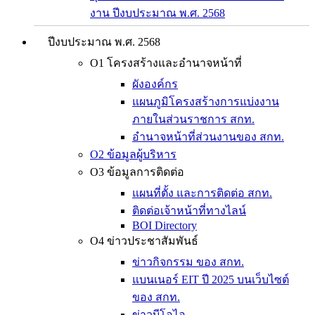
งาน ปีงบประมาณ พ.ศ. 2568
ปีงบประมาณ พ.ศ. 2568
O1 โครงสร้างและอำนาจหน้าที่
ผังองค์กร
แผนภูมิโครงสร้างการแบ่งงาน
ภายในส่วนราชการ สกท.
อำนาจหน้าที่ส่วนงานของ สกท.
O2 ข้อมูลผู้บริหาร
O3 ข้อมูลการติดต่อ
แผนที่ตั้ง และการติดต่อ สกท.
ติดต่อเจ้าหน้าที่ทางไลน์
BOI Directory
O4 ข่าวประชาสัมพันธ์
ข่าวกิจกรรม ของ สกท.
แบนเนอร์ EIT ปี 2025 บนเว็บไซต์
ของ สกท.
ข่าวบีโอไอ