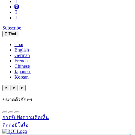
Subscribe
Thai
Thai
English
German
French
Chinese
Japanese
Korean
c
c
c
ขนาดตัวอักษร
การรับฟังความคิดเห็น
ติดต่อบีโอไอ