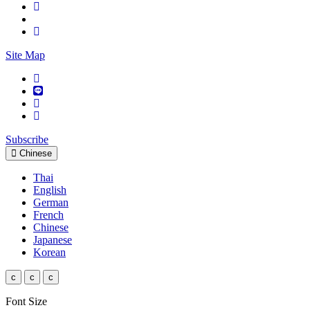
Site Map
Subscribe
Chinese
Thai
English
German
French
Chinese
Japanese
Korean
c
c
c
Font Size