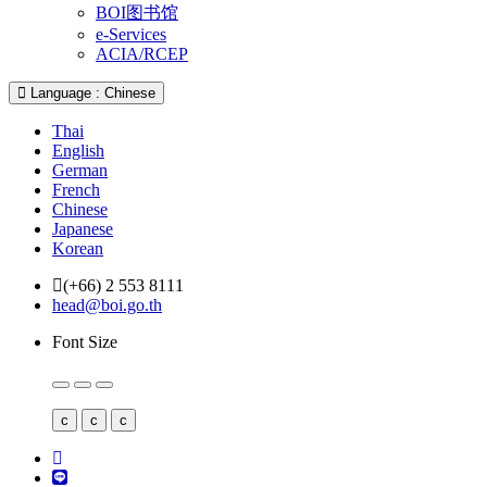
BOI图书馆
e-Services
ACIA/RCEP
Language : Chinese
Thai
English
German
French
Chinese
Japanese
Korean
(+66) 2 553 8111
head@boi.go.th
Font Size
c
c
c