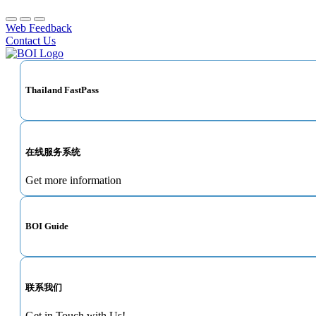
Web Feedback
Contact Us
Thailand FastPass
在线服务系统
Get more information
BOI Guide
联系我们
Get in Touch with Us!