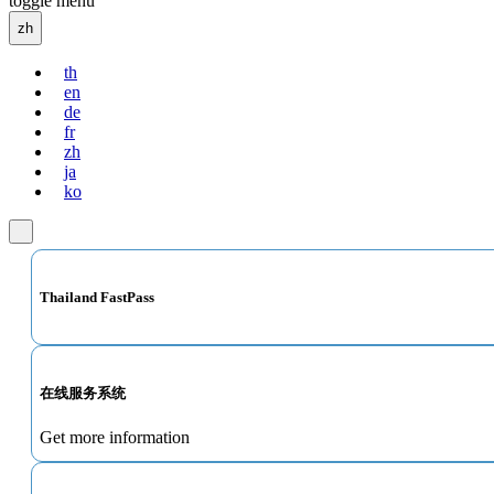
toggle menu
zh
th
en
de
fr
zh
ja
ko
Thailand FastPass
在线服务系统
Get more information