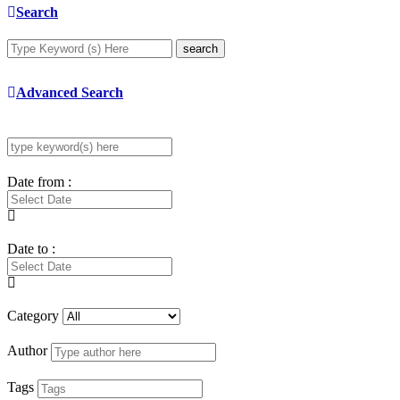
Search
search
Advanced Search
Date from :
Date to :
Category
Author
Tags