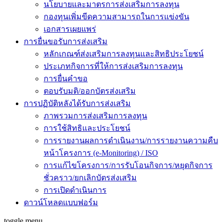
นโยบายและมาตรการส่งเสริมการลงทุน
กองทุนเพิ่มขีดความสามารถในการแข่งขัน
เอกสารเผยแพร่
การยื่นขอรับการส่งเสริม
หลักเกณฑ์ส่งเสริมการลงทุนและสิทธิประโยชน์
ประเภทกิจการที่ให้การส่งเสริมการลงทุน
การยื่นคำขอ
ตอบรับมติ/ออกบัตรส่งเสริม
การปฏิบัติหลังได้รับการส่งเสริม
ภาพรวมการส่งเสริมการลงทุน
การใช้สิทธิและประโยชน์
การรายงานผลการดำเนินงาน/การรายงานความคืบ
หน้าโครงการ (e-Monitoring) / ISO
การแก้ไขโครงการ/การรับโอนกิจการ/หยุดกิจการ
ชั่วคราว/ยกเลิกบัตรส่งเสริม
การเปิดดำเนินการ
ดาวน์โหลดแบบฟอร์ม
toggle menu