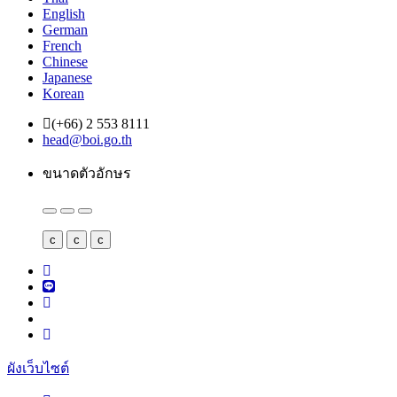
English
German
French
Chinese
Japanese
Korean
(+66) 2 553 8111
head@boi.go.th
ขนาดตัวอักษร
c
c
c
ผังเว็บไซต์