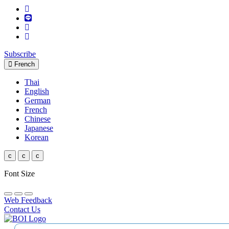
Subscribe
French
Thai
English
German
French
Chinese
Japanese
Korean
c
c
c
Font Size
Web Feedback
Contact Us