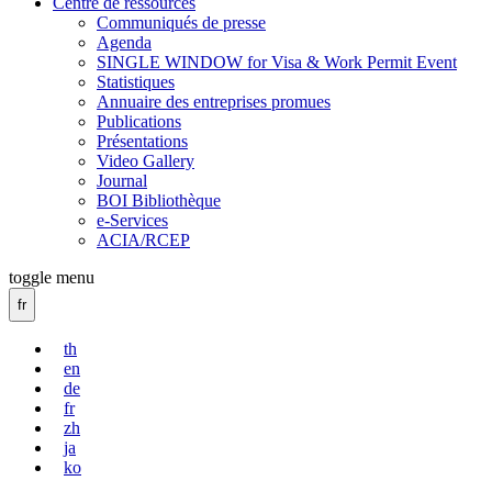
Centre de ressources
Communiqués de presse
Agenda
SINGLE WINDOW for Visa & Work Permit Event
Statistiques
Annuaire des entreprises promues
Publications
Présentations
Video Gallery
Journal
BOI Bibliothèque
e-Services
ACIA/RCEP
toggle menu
fr
th
en
de
fr
zh
ja
ko