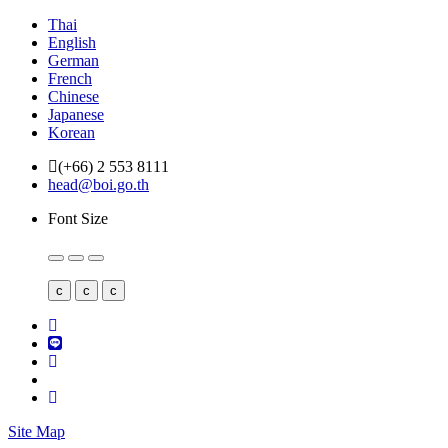
Thai
English
German
French
Chinese
Japanese
Korean
(+66) 2 553 8111
head@boi.go.th
Font Size
c
c
c
Site Map