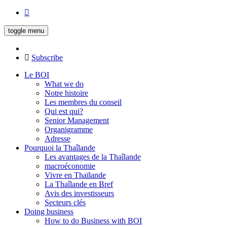
toggle menu
Subscribe
Le BOI
What we do
Notre histoire
Les membres du conseil
Qui est qui?
Senior Management
Organigramme
Adresse
Pourquoi la Thaîlande
Les avantages de la Thaîlande
macroéconomie
Vivre en Thaïlande
La Thaîlande en Bref
Avis des investisseurs
Secteurs clés
Doing business
How to do Business with BOI