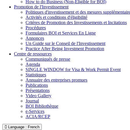
How to do Business (Non-Eligible for BOI)
Promotion de l'Investissement
Politiques d'investissement et des mesures supplémentair
Activités et conditions d'éligibilité
Critères de Promotion des Investissements et Incitations
Procédures
Formulaires BOI et Services En Ligne
Annonces
Un Guide sur le Conseil de l'Investissement
Practice After Being Investment Promotion
Centre de ressources
Communiqués de presse
Agenda
SINGLE WINDOW for Visa & Work Permit Event
Statistiques
Annuaire des entreprises promues
Publications
Présentations
Video Gallery
Journal
BOI Bibliothèque
e-Services
ACIA/RCEP
Language : French