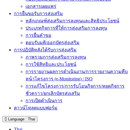
เอกสารเผยแพร่
การยื่นขอรับการส่งเสริม
หลักเกณฑ์ส่งเสริมการลงทุนและสิทธิประโยชน์
ประเภทกิจการที่ให้การส่งเสริมการลงทุน
การยื่นคำขอ
ตอบรับมติ/ออกบัตรส่งเสริม
การปฏิบัติหลังได้รับการส่งเสริม
ภาพรวมการส่งเสริมการลงทุน
การใช้สิทธิและประโยชน์
การรายงานผลการดำเนินงาน/การรายงานความคืบ
หน้าโครงการ (e-Monitoring) / ISO
การแก้ไขโครงการ/การรับโอนกิจการ/หยุดกิจการ
ชั่วคราว/ยกเลิกบัตรส่งเสริม
การเปิดดำเนินการ
ดาวน์โหลดแบบฟอร์ม
Language : Thai
Thai