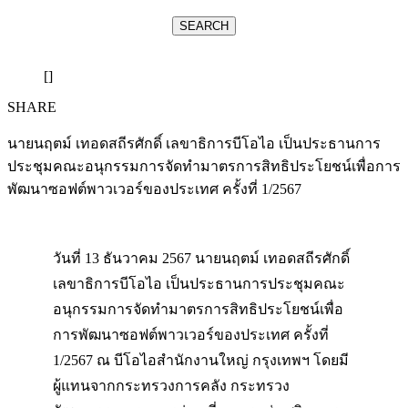
SEARCH
[]
SHARE
นายนฤตม์ เทอดสถีรศักดิ์ เลขาธิการบีโอไอ เป็นประธานการ
ประชุมคณะอนุกรรมการจัดทำมาตรการสิทธิประโยชน์เพื่อการ
พัฒนาซอฟต์พาวเวอร์ของประเทศ ครั้งที่ 1/2567
วันที่ 13 ธันวาคม 2567 นายนฤตม์ เทอดสถีรศักดิ์
เลขาธิการบีโอไอ เป็นประธานการประชุมคณะ
อนุกรรมการจัดทำมาตรการสิทธิประโยชน์เพื่อ
การพัฒนาซอฟต์พาวเวอร์ของประเทศ ครั้งที่
1/2567 ณ บีโอไอสำนักงานใหญ่ กรุงเทพฯ โดยมี
ผู้แทนจากกระทรวงการคลัง กระทรวง