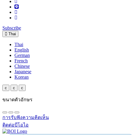
Subscribe
Thai
Thai
English
German
French
Chinese
Japanese
Korean
c
c
c
ขนาดตัวอักษร
การรับฟังความคิดเห็น
ติดต่อบีโอไอ