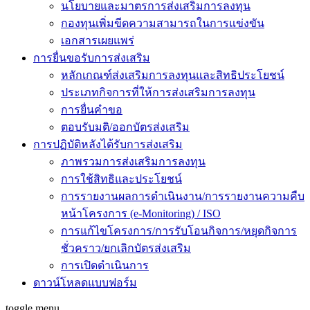
นโยบายและมาตรการส่งเสริมการลงทุน
กองทุนเพิ่มขีดความสามารถในการแข่งขัน
เอกสารเผยแพร่
การยื่นขอรับการส่งเสริม
หลักเกณฑ์ส่งเสริมการลงทุนและสิทธิประโยชน์
ประเภทกิจการที่ให้การส่งเสริมการลงทุน
การยื่นคำขอ
ตอบรับมติ/ออกบัตรส่งเสริม
การปฏิบัติหลังได้รับการส่งเสริม
ภาพรวมการส่งเสริมการลงทุน
การใช้สิทธิและประโยชน์
การรายงานผลการดำเนินงาน/การรายงานความคืบ
หน้าโครงการ (e-Monitoring) / ISO
การแก้ไขโครงการ/การรับโอนกิจการ/หยุดกิจการ
ชั่วคราว/ยกเลิกบัตรส่งเสริม
การเปิดดำเนินการ
ดาวน์โหลดแบบฟอร์ม
toggle menu