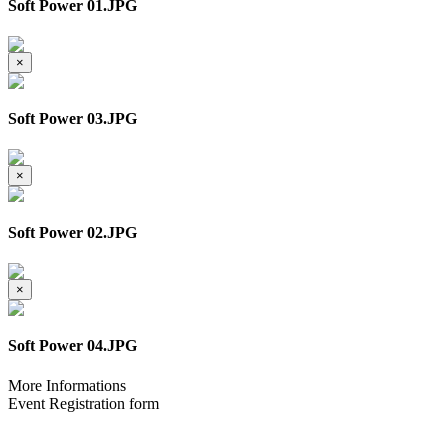
Soft Power 01.JPG
×
Soft Power 03.JPG
×
Soft Power 02.JPG
×
Soft Power 04.JPG
More Informations
Event Registration form