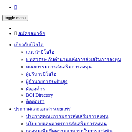
toggle menu
สมัครสมาชิก
เกี่ยวกับบีโอไอ
แนะนำบีโอไอ
6 ทศวรรษ กับตำนานแห่งการส่งเสริมการลงทุน
คณะกรรมการส่งเสริมการลงทุน
ผู้บริหารบีโอไอ
ผู้อำนวยการระดับสูง
ผังองค์กร
BOI Directory
ติดต่อเรา
ประกาศและเอกสารเผยแพร่
ประกาศคณะกรรมการส่งเสริมการลงทุน
นโยบายและมาตรการส่งเสริมการลงทุน
กองทุนเพิ่มขีดความสามารถในการแข่งขัน