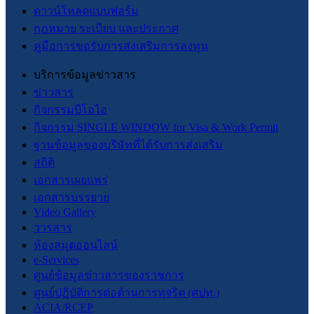
ดาวน์โหลดแบบฟอร์ม
กฏหมาย ระเบียบ และประกาศ
คู่มือการขอรับการส่งเสริมการลงทุน
บริการข้อมูลข่าวสาร
ข่าวสาร
กิจกรรมบีโอไอ
กิจกรรม SINGLE WINDOW for Visa & Work Permit
ฐานข้อมูลของบริษัทที่ได้รับการส่งเสริม
สถิติ
เอกสารเผยแพร่
เอกสารบรรยาย
Video Gallery
วารสาร
ห้องสมุดออนไลน์
e-Services
ศูนย์ข้อมูลข่าวสารของราชการ
ศูนย์ปฏิบัติการต่อต้านการทุจริต (ศปท.)
ACIA/RCEP