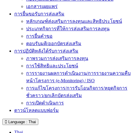
เอกสารเผยแพร่
การยื่นขอรับการส่งเสริม
หลักเกณฑ์ส่งเสริมการลงทุนและสิทธิประโยชน์
ประเภทกิจการที่ให้การส่งเสริมการลงทุน
การยื่นคำขอ
ตอบรับมติ/ออกบัตรส่งเสริม
การปฏิบัติหลังได้รับการส่งเสริม
ภาพรวมการส่งเสริมการลงทุน
การใช้สิทธิและประโยชน์
การรายงานผลการดำเนินงาน/การรายงานความคืบ
หน้าโครงการ (e-Monitoring) / ISO
การแก้ไขโครงการ/การรับโอนกิจการ/หยุดกิจการ
ชั่วคราว/ยกเลิกบัตรส่งเสริม
การเปิดดำเนินการ
ดาวน์โหลดแบบฟอร์ม
Language : Thai
Thai