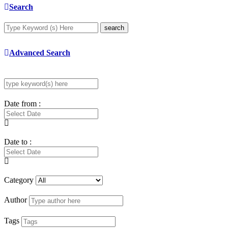
Search
search
Advanced Search
Date from :
Date to :
Category
Author
Tags