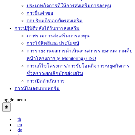
ประเภทกิจการที่ให้การส่งเสริมการลงทุน
การยื่นคำขอ
ตอบรับมติ/ออกบัตรส่งเสริม
การปฏิบัติหลังได้รับการส่งเสริม
ภาพรวมการส่งเสริมการลงทุน
การใช้สิทธิและประโยชน์
การรายงานผลการดำเนินงาน/การรายงานความคืบ
หน้าโครงการ (e-Monitoring) / ISO
การแก้ไขโครงการ/การรับโอนกิจการ/หยุดกิจการ
ชั่วคราว/ยกเลิกบัตรส่งเสริม
การเปิดดำเนินการ
ดาวน์โหลดแบบฟอร์ม
toggle menu
th
th
en
de