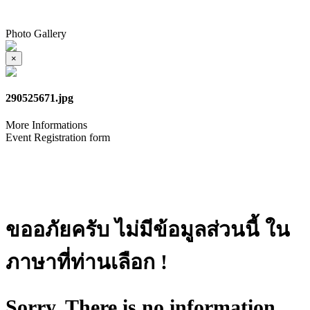
Photo Gallery
×
290525671.jpg
More Informations
Event Registration form
ขออภัยครับ ไม่มีข้อมูลส่วนนี้ ใน
ภาษาที่ท่านเลือก !
Sorry, There is no information