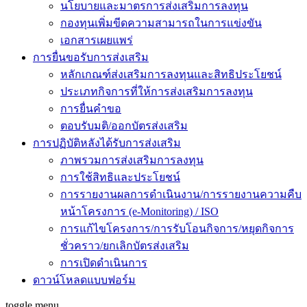
นโยบายและมาตรการส่งเสริมการลงทุน
กองทุนเพิ่มขีดความสามารถในการแข่งขัน
เอกสารเผยแพร่
การยื่นขอรับการส่งเสริม
หลักเกณฑ์ส่งเสริมการลงทุนและสิทธิประโยชน์
ประเภทกิจการที่ให้การส่งเสริมการลงทุน
การยื่นคำขอ
ตอบรับมติ/ออกบัตรส่งเสริม
การปฏิบัติหลังได้รับการส่งเสริม
ภาพรวมการส่งเสริมการลงทุน
การใช้สิทธิและประโยชน์
การรายงานผลการดำเนินงาน/การรายงานความคืบ
หน้าโครงการ (e-Monitoring) / ISO
การแก้ไขโครงการ/การรับโอนกิจการ/หยุดกิจการ
ชั่วคราว/ยกเลิกบัตรส่งเสริม
การเปิดดำเนินการ
ดาวน์โหลดแบบฟอร์ม
toggle menu