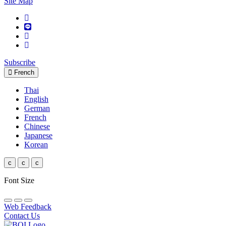
Site Map
Subscribe
French
Thai
English
German
French
Chinese
Japanese
Korean
c
c
c
Font Size
Web Feedback
Contact Us