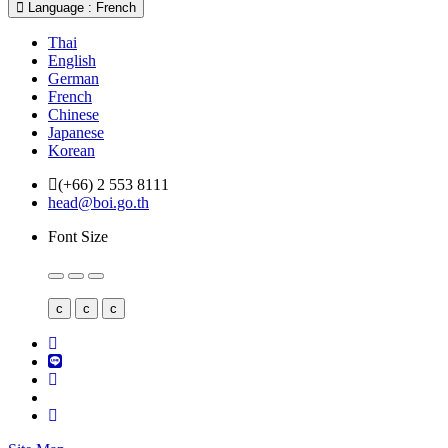
Language : French
Thai
English
German
French
Chinese
Japanese
Korean
(+66) 2 553 8111
head@boi.go.th
Font Size
c
c
c