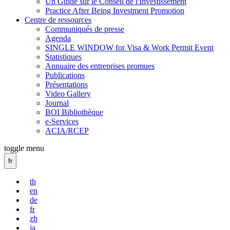
Un Guide sur le Conseil de l'Investissement
Practice After Being Investment Promotion
Centre de ressources
Communiqués de presse
Agenda
SINGLE WINDOW for Visa & Work Permit Event
Statistiques
Annuaire des entreprises promues
Publications
Présentations
Video Gallery
Journal
BOI Bibliothèque
e-Services
ACIA/RCEP
toggle menu
fr
th
en
de
fr
zh
ja