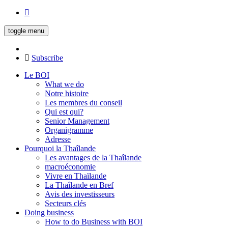
toggle menu
Subscribe
Le BOI
What we do
Notre histoire
Les membres du conseil
Qui est qui?
Senior Management
Organigramme
Adresse
Pourquoi la Thaîlande
Les avantages de la Thaîlande
macroéconomie
Vivre en Thaïlande
La Thaîlande en Bref
Avis des investisseurs
Secteurs clés
Doing business
How to do Business with BOI