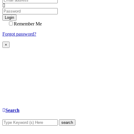
Login
Remember Me
Forgot password?
×
Search
search