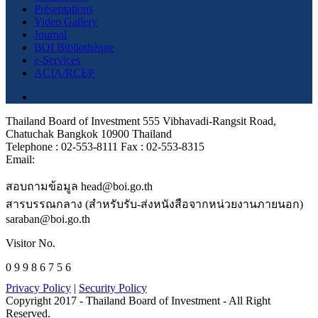
Présentations
Video Gallery
Journal
BOI Bibliothèque
e-Services
ACIA/RCEP
Thailand Board of Investment 555 Vibhavadi-Rangsit Road,
Chatuchak Bangkok 10900 Thailand
Telephone : 02-553-8111 Fax : 02-553-8315
Email:
สอบถามข้อมูล head@boi.go.th
สารบรรณกลาง (สำหรับรับ-ส่งหนังสือจากหน่วยงานภายนอก)
saraban@boi.go.th
Visitor No.
0 9 9 8 6 7 5 6
Privacy Policy
|
Security Policy
Copyright 2017 - Thailand Board of Investment - All Right
Reserved.