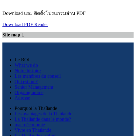
Download และ ติดตั้งโปรแกรมอ่าน PDF
Download PDF Reader
Site map
Le BOI
What we do
Notre histoire
Les membres du conseil
Qui est qui?
Senior Management
Organigramme
Adresse
Pourquoi la Thaîlande
Les avantages de la Thaîlande
La Thaïlande dans le monde?
macroéconomie
Vivre en Thaïlande
La Thaîlande en Bref