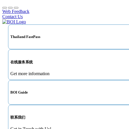
Web Feedback
Contact Us
Thailand FastPass
在线服务系统
Get more information
BOI Guide
联系我们
Get in Touch with Us!