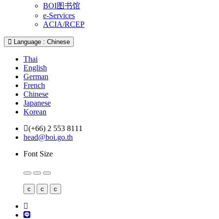
BOI图书馆
e-Services
ACIA/RCEP
Language : Chinese
Thai
English
German
French
Chinese
Japanese
Korean
(+66) 2 553 8111
head@boi.go.th
Font Size
c
c
c