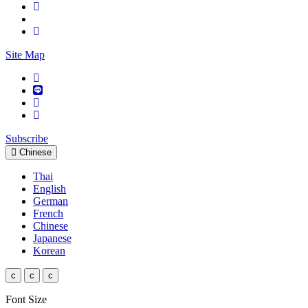
Site Map
Subscribe
Chinese
Thai
English
German
French
Chinese
Japanese
Korean
c
c
c
Font Size