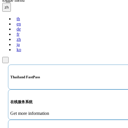
toggle menu
zh
th
en
de
fr
zh
ja
ko
Thailand FastPass
在线服务系统
Get more information