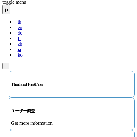
toggle menu
ja
th
en
de
fr
zh
ja
ko
Thailand FastPass
ユーザー調査
Get more information