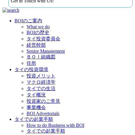
Get in Touch with Us!
BOIのご案内
What we do
BOIの歴史
タイ投資委員会
経営幹部
Senior Management
ＢＯＩ組織図
住所
タイの投資環境
投資メリット
マクロ経済学
タイでの生活
タイ概況
投資家のご意見
事業機会
BOI Advertorials
タイでの起業手順
How to do Business with BOI
タイでの起業手順