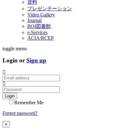
資料
プレゼンテーション
Video Gallery
Journal
BOI図書館
e-Services
ACIA/RCEP
toggle menu
Login or
Sign up
Login
Remember Me
Forgot password?
×