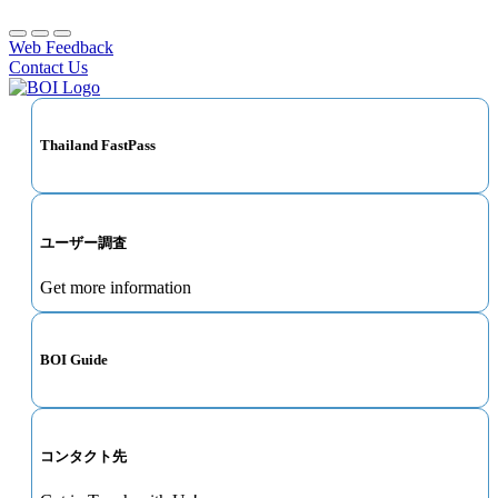
Web Feedback
Contact Us
Thailand FastPass
ユーザー調査
Get more information
BOI Guide
コンタクト先