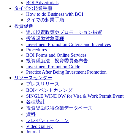
BOI Advertorials
タイでの起業手順
How to do Business with BOI
タイでの起業手順
投資促進
追加投資政策やプロモーション措置
投資奨励対象業種
Investment Promotion Criteria and Incentives
Procedures
BOI Forms and Online Services
投資奨励法、投資委員会布告
Investment Promotion Guide
Practice After Being Investment Promotion
リソースセンター
プレスリリース
BOIイベントカレンダー
SINGLE WINDOW for Visa & Work Permit Event
各種統計
投資奨励取得企業データベース
資料
プレゼンテーション
Video Gallery
Journal