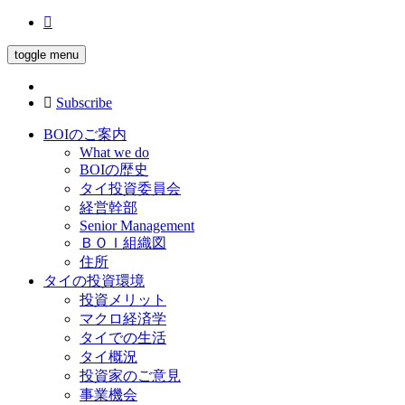
toggle menu
Subscribe
BOIのご案内
What we do
BOIの歴史
タイ投資委員会
経営幹部
Senior Management
ＢＯＩ組織図
住所
タイの投資環境
投資メリット
マクロ経済学
タイでの生活
タイ概況
投資家のご意見
事業機会