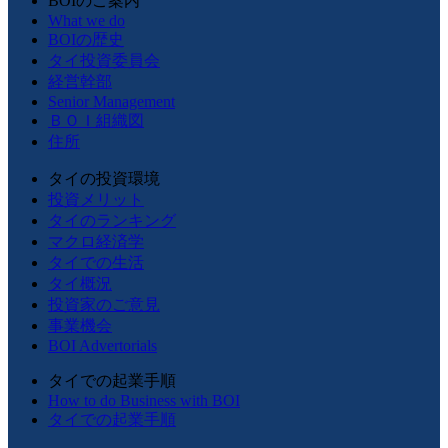
BOIのご案内
What we do
BOIの歴史
タイ投資委員会
経営幹部
Senior Management
ＢＯＩ組織図
住所
タイの投資環境
投資メリット
タイのランキング
マクロ経済学
タイでの生活
タイ概況
投資家のご意見
事業機会
BOI Advertorials
タイでの起業手順
How to do Business with BOI
タイでの起業手順