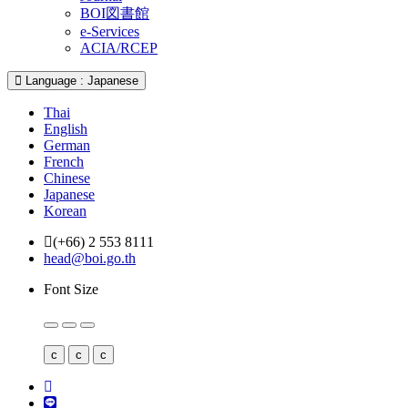
BOI図書館
e-Services
ACIA/RCEP
Language : Japanese
Thai
English
German
French
Chinese
Japanese
Korean
(+66) 2 553 8111
head@boi.go.th
Font Size
c
c
c