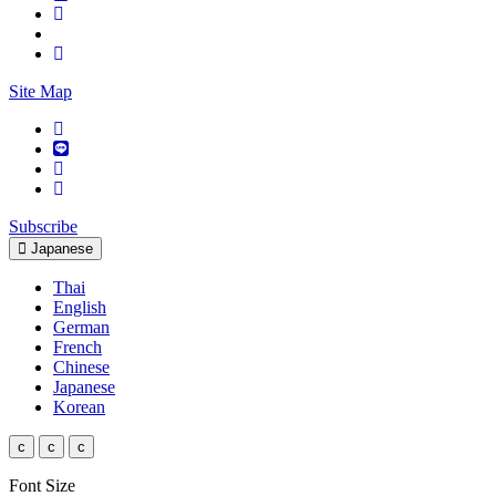
Site Map
Subscribe
Japanese
Thai
English
German
French
Chinese
Japanese
Korean
c
c
c
Font Size