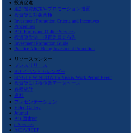
投資促進
追加投資政策やプロモーション措置
投資奨励対象業種
Investment Promotion Criteria and Incentives
Procedures
BOI Forms and Online Services
投資奨励法、投資委員会布告
Investment Promotion Guide
Practice After Being Investment Promotion
リソースセンター
プレスリリース
BOIイベントカレンダー
SINGLE WINDOW for Visa & Work Permit Event
投資奨励取得企業データベース
各種統計
資料
プレゼンテーション
Video Gallery
Journal
BOI図書館
e-Services
ACIA/RCEP