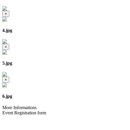
×
4.jpg
×
5.jpg
×
6.jpg
More Informations
Event Registration form