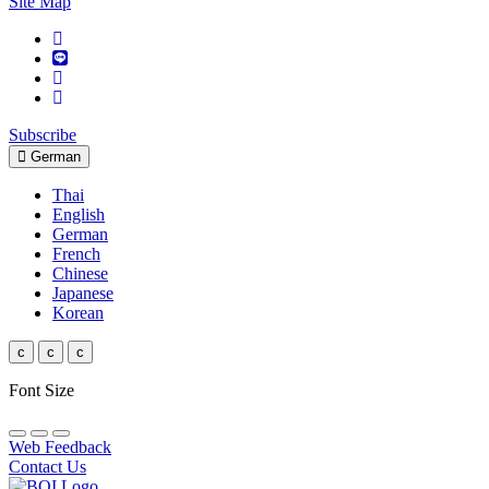
Site Map
Subscribe
German
Thai
English
German
French
Chinese
Japanese
Korean
c
c
c
Font Size
Web Feedback
Contact Us