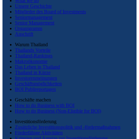
What we do
Unsere Geschichte
Mitglieder des Board of Investments
Seniormanagement
Senior Management
Organigramm
Anschrift
Warum Thailand
Thailands Vorteile
Thailand-Rankings
Makroökonomie
Das Leben in Thailand
Thailand in Kürze
Investorenmeinungen
Geschäftsmöglichkeiten
BOI Publireportagen
Geschäfte machen
How to do Business with BOI
How to do Business (Non-Eligible for BOI)
Investitionsförderung
Zusätzliche Investitionspolitik und -fördermaßnahmen
Förderfähige Aktivitäten
Kriterien und Anreize zur Investitionsförderung