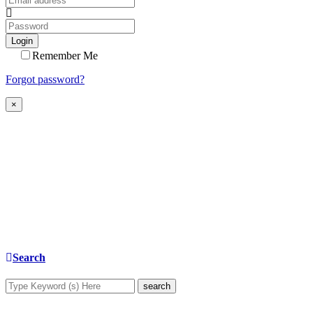
Login
Remember Me
Forgot password?
×
Search
search