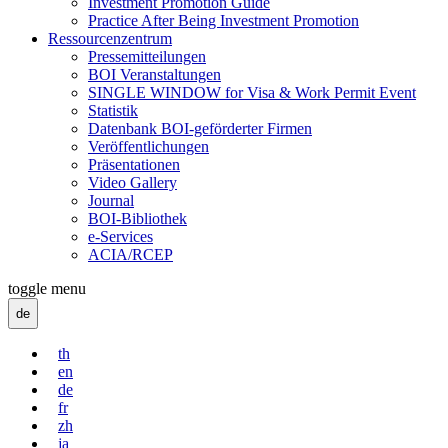
Investment Promotion Guide
Practice After Being Investment Promotion
Ressourcenzentrum
Pressemitteilungen
BOI Veranstaltungen
SINGLE WINDOW for Visa & Work Permit Event
Statistik
Datenbank BOI-geförderter Firmen
Veröffentlichungen
Präsentationen
Video Gallery
Journal
BOI-Bibliothek
e-Services
ACIA/RCEP
toggle menu
de
th
en
de
fr
zh
ja