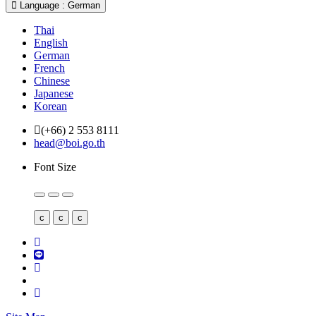
Language : German
Thai
English
German
French
Chinese
Japanese
Korean
(+66) 2 553 8111
head@boi.go.th
Font Size
c
c
c