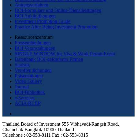
Antragsverfahren
BOI-Formulare und Online-Dienstleistungen
BOI Ankündigungen
Investment Promotion Guide
Practice After Being Investment Promotion
Ressourcenzentrum
Pressemitteilungen
BOI Veranstaltungen
SINGLE WINDOW for Visa & Work Permit Event
Datenbank BOI-geförderter Firmen
Statistik
Veröffentlichungen
Präsentationen
Video Gallery
Journal
BOI-Bibliothek
e-Services
ACIA/RCEP
Thailand Board of Investment 555 Vibhavadi-Rangsit Road,
Chatuchak Bangkok 10900 Thailand
Telephone : 02-553-8111 Fax : 02-553-8315