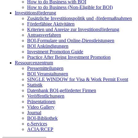
How to do Business with BOI
How to do Business (Non-Eligible for BOI)
Investitionsförderung
Zusätzliche Investitionspolitik und -fördermaßnahmen
Förderfähige Aktivitäten
Kriterien und Anreize zur Investitionsförderung
Antragsverfahren
BOI-Formulare und Online-Dienstleistungen
BOI Ankündigungen
Investment Promotion Guide
Practice After Being Investment Promotion
Ressourcenzentrum
Pressemitteilungen
BOI Veranstaltungen
SINGLE WINDOW for Visa & Work Permit Event
Statistik
Datenbank BOI-geförderter Firmen
Veröffentlichungen
Präsentationen
Video Gallery
Journal
BOI-Bibliothek
e-Services
ACIA/RCEP