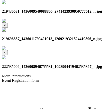
219430631_1436009540088805_2741423930950777612_n.jpg
×
219696657_1436011793421913_1269219321524419596_n.jpg
×
222535094_1436008946755531_1098904419462535367_n.jpg
More Informations
Event Registration form