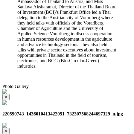
Ambassador of Thailand to Austria, and Miss
Sanlaya Aksharamat, Director of the Thailand Board
of Investment (BOI)’s Frankfurt Office led a Thai
delegation to the Austrian city of Vorarlberg where
they held talks with officials of the Vorarlberg
Chamber of Agriculture and the University of
Applied Science Vorarlberg to discuss cooperation
in human resources development in the agriculture
and advance technology sectors. They also held
talks with private sector executives about investment
opportunities in Thailand in the field of tourism,
electronics, and BCG (Bio-Circular-Green)
industries.
Photo Gallery
×
220590743_1436010413422051_732307568244697329_n.jpg
×