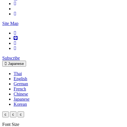
Site Map
Subscribe
Japanese
Thai
English
German
French
Chinese
Japanese
Korean
c
c
c
Font Size