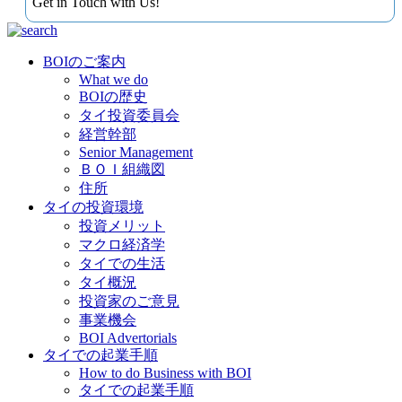
Get in Touch with Us!
BOIのご案内
What we do
BOIの歴史
タイ投資委員会
経営幹部
Senior Management
ＢＯＩ組織図
住所
タイの投資環境
投資メリット
マクロ経済学
タイでの生活
タイ概況
投資家のご意見
事業機会
BOI Advertorials
タイでの起業手順
How to do Business with BOI
タイでの起業手順