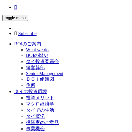
toggle menu
Subscribe
BOIのご案内
What we do
BOIの歴史
タイ投資委員会
経営幹部
Senior Management
ＢＯＩ組織図
住所
タイの投資環境
投資メリット
マクロ経済学
タイでの生活
タイ概況
投資家のご意見
事業機会