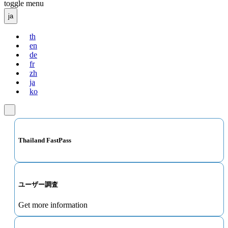
toggle menu
ja
th
en
de
fr
zh
ja
ko
Thailand FastPass
ユーザー調査
Get more information