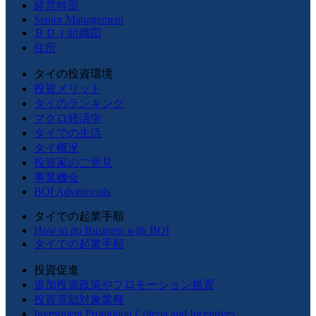
経営幹部
Senior Management
ＢＯＩ組織図
住所
タイの投資環境
投資メリット
タイのランキング
マクロ経済学
タイでの生活
タイ概況
投資家のご意見
事業機会
BOI Advertorials
タイでの起業手順
How to do Business with BOI
タイでの起業手順
投資促進
追加投資政策やプロモーション措置
投資奨励対象業種
Investment Promotion Criteria and Incentives