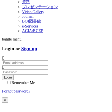
資料
プレゼンテーション
Video Gallery
Journal
BOI図書館
e-Services
ACIA/RCEP
toggle menu
Login or
Sign up
Login
Remember Me
Forgot password?
×