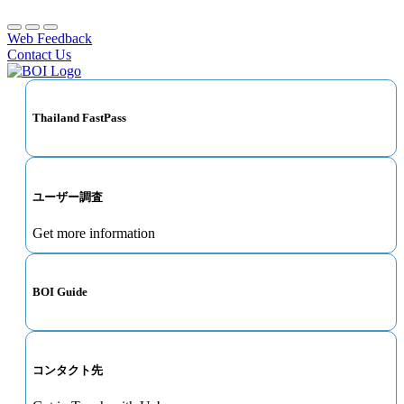
Web Feedback
Contact Us
Thailand FastPass
ユーザー調査
Get more information
BOI Guide
コンタクト先