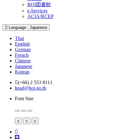
BOI図書館
e-Services
ACIA/RCEP
Language : Japanese
Thai
English
German
French
Chinese
Japanese
Korean
(+66) 2 553 8111
head@boi.go.th
Font Size
c
c
c