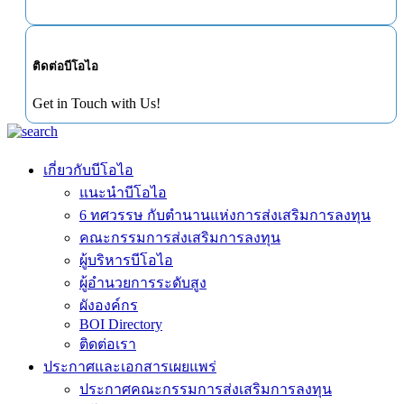
ติดต่อบีโอไอ
Get in Touch with Us!
เกี่ยวกับบีโอไอ
แนะนำบีโอไอ
6 ทศวรรษ กับตำนานแห่งการส่งเสริมการลงทุน
คณะกรรมการส่งเสริมการลงทุน
ผู้บริหารบีโอไอ
ผู้อำนวยการระดับสูง
ผังองค์กร
BOI Directory
ติดต่อเรา
ประกาศและเอกสารเผยแพร่
ประกาศคณะกรรมการส่งเสริมการลงทุน