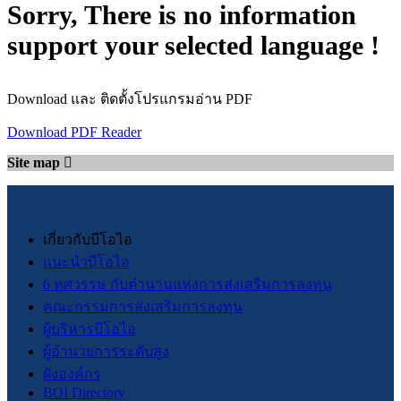
Sorry, There is no information
support your selected language !
Download และ ติดตั้งโปรแกรมอ่าน PDF
Download PDF Reader
Site map
เกี่ยวกับบีโอไอ
แนะนำบีโอไอ
6 ทศวรรษ กับตำนานแห่งการส่งเสริมการลงทุน
คณะกรรมการส่งเสริมการลงทุน
ผู้บริหารบีโอไอ
ผู้อำนวยการระดับสูง
ผังองค์กร
BOI Directory