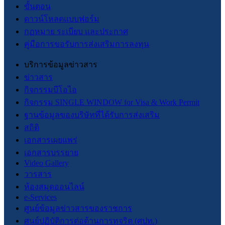
ขั้นตอน
ดาวน์โหลดแบบฟอร์ม
กฏหมาย ระเบียบ และประกาศ
คู่มือการขอรับการส่งเสริมการลงทุน
บริการข้อมูลข่าวสาร
ข่าวสาร
กิจกรรมบีโอไอ
กิจกรรม SINGLE WINDOW for Visa & Work Permit
ฐานข้อมูลของบริษัทที่ได้รับการส่งเสริม
สถิติ
เอกสารเผยแพร่
เอกสารบรรยาย
Video Gallery
วารสาร
ห้องสมุดออนไลน์
e-Services
ศูนย์ข้อมูลข่าวสารของราชการ
ศูนย์ปฏิบัติการต่อต้านการทุจริต (ศปท.)