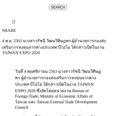
SEARCH
[]
SHARE
4 พ.ย. 2563 นางสาวรัชนี วัฒนวิศิษฏพร ผู้อำนวยการกองส่ง
เสริมการลงทุนจากต่างประเทศ บีโอไอ ได้กล่าวเปิดในงาน
TAIWAN EXPO 2020
วันที่ 4 พฤศจิกายน 2563 นางสาวรัชนี วัฒนวิศิษฏ
พร ผู้อำนวยการกองส่งเสริมการลงทุนจากต่าง
ประเทศ บีโอไอ ได้กล่าวเปิดในงาน TAIWAN
EXPO 2020 ซึ่งจัดโดยหน่วยงาน Bureau of
Foreign Trade, Ministry of Economic Affairs of
Taiwan และ Taiwan External Trade Development
Council