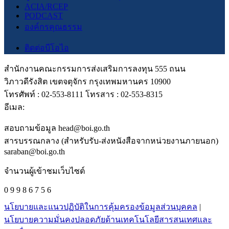
ACIA/RCEP
PODCAST
องค์กรคุณธรรม
ติดต่อบีโอไอ
สำนักงานคณะกรรมการส่งเสริมการลงทุน 555 ถนน
วิภาวดีรังสิต เขตจตุจักร กรุงเทพมหานคร 10900
โทรศัพท์ : 02-553-8111 โทรสาร : 02-553-8315
อีเมล:
สอบถามข้อมูล head@boi.go.th
สารบรรณกลาง (สำหรับรับ-ส่งหนังสือจากหน่วยงานภายนอก)
saraban@boi.go.th
จำนวนผู้เข้าชมเว็บไซต์
0 9 9 8 6 7 5 6
นโยบายและแนวปฏิบัติในการคุ้มครองข้อมูลส่วนบุคคล
|
นโยบายความมั่นคงปลอดภัยด้านเทคโนโลยีสารสนเทศและ