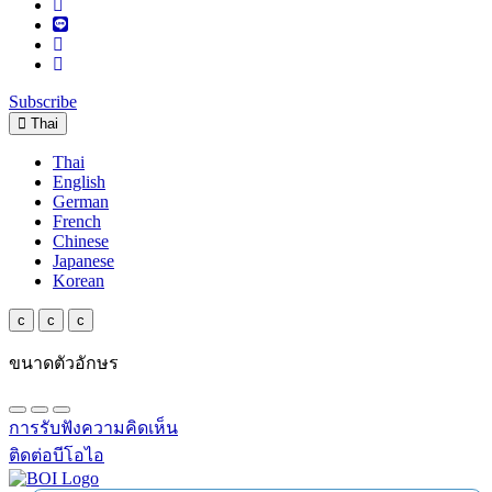
Subscribe
Thai
Thai
English
German
French
Chinese
Japanese
Korean
c
c
c
ขนาดตัวอักษร
การรับฟังความคิดเห็น
ติดต่อบีโอไอ