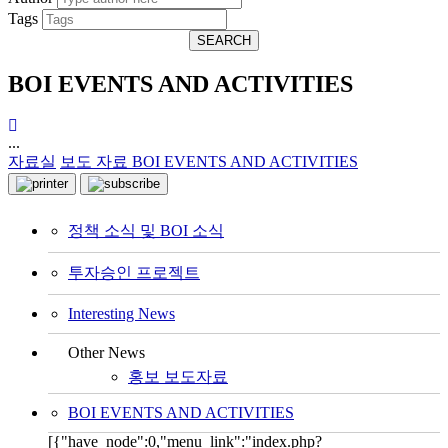
Tags
SEARCH
BOI EVENTS AND ACTIVITIES
...
자료실
보도 자료
BOI EVENTS AND ACTIVITIES
정책 소식 및 BOI 소식
투자승인 프로젝트
Interesting News
Other News
홍보 보도자료
BOI EVENTS AND ACTIVITIES
[{"have_node":0,"menu_link":"index.php?