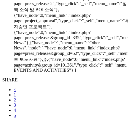
page=press_releases2","type_click":"_self","menu_name":"정
책 소식 및 BOI 소식"},
{"have_node":0,"menu_link":"index.php?
page=project_approval","type_click":"_self","menu_name":"
자승인 프로젝트"},
{"have_node":0,"menu_link":"index.php?
page=press_releases&group_id=335","type_click":"_self","me
News"},{"have_node":1,"menu_name":"Other
News","node":[{"have_node":0,"menu_link":"index.php?
page=press_releases&group_id=52","type_click":"_self","m
보 보도자료"},]},{"have_node":0,"menu_link":"index.php?
page=activity&group_id=101361","type_click":"_self","men
EVENTS AND ACTIVITIES"},]
SHARE
<
1
2
3
4
5