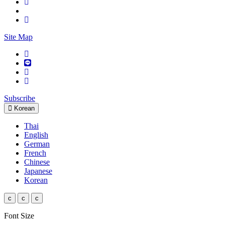
Site Map
Subscribe
Korean
Thai
English
German
French
Chinese
Japanese
Korean
c
c
c
Font Size