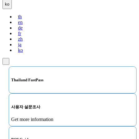
ko
th
en
de
fr
zh
ja
ko
Thailand FastPass
사용자 설문조사
Get more information