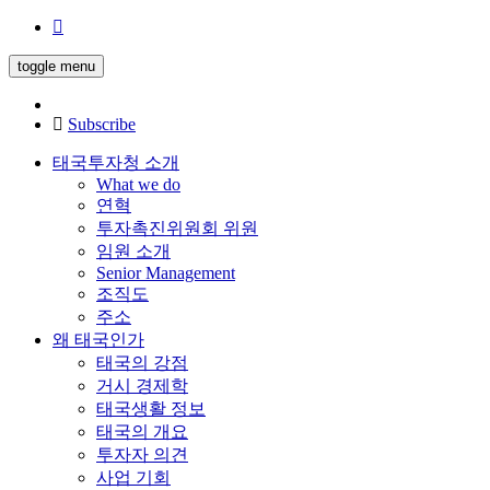
toggle menu
Subscribe
태국투자청 소개
What we do
연혁
투자촉진위원회 위원
임원 소개
Senior Management
조직도
주소
왜 태국인가
태국의 강점
거시 경제학
태국생활 정보
태국의 개요
투자자 의견
사업 기회