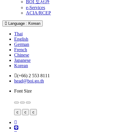
BOI 도서관
e-Services
ACIA/RCEP
Language : Korean
Thai
English
German
French
Chinese
Japanese
Korean
(+66) 2 553 8111
head@boi.go.th
Font Size
c
c
c