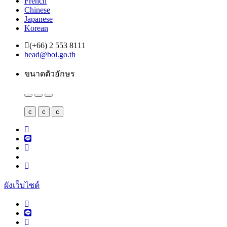
French
Chinese
Japanese
Korean
(+66) 2 553 8111
head@boi.go.th
ขนาดตัวอักษร
c
c
c
ผังเว็บไซต์