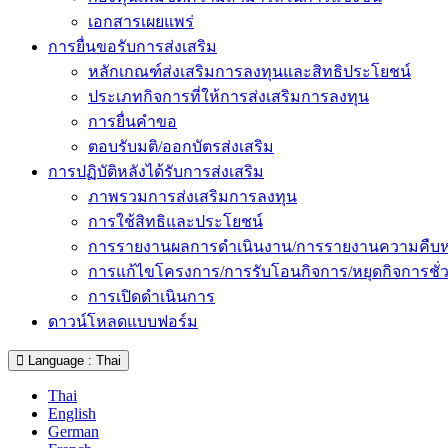
เอกสารเผยแพร่
การยื่นขอรับการส่งเสริม
หลักเกณฑ์ส่งเสริมการลงทุนและสิทธิประโยชน์
ประเภทกิจการที่ให้การส่งเสริมการลงทุน
การยื่นคำขอ
ตอบรับมติ/ออกบัตรส่งเสริม
การปฏิบัติหลังได้รับการส่งเสริม
ภาพรวมการส่งเสริมการลงทุน
การใช้สิทธิและประโยชน์
การรายงานผลการดำเนินงาน/การรายงานความคืบหน้า
การแก้ไขโครงการ/การรับโอนกิจการ/หยุดกิจการชั่ว
การเปิดดำเนินการ
ดาวน์โหลดแบบฟอร์ม
Language : Thai
Thai
English
German