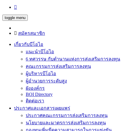
toggle menu
สมัครสมาชิก
เกี่ยวกับบีโอไอ
แนะนำบีโอไอ
6 ทศวรรษ กับตำนานแห่งการส่งเสริมการลงทุน
คณะกรรมการส่งเสริมการลงทุน
ผู้บริหารบีโอไอ
ผู้อำนวยการระดับสูง
ผังองค์กร
BOI Directory
ติดต่อเรา
ประกาศและเอกสารเผยแพร่
ประกาศคณะกรรมการส่งเสริมการลงทุน
นโยบายและมาตรการส่งเสริมการลงทุน
กองทุนเพิ่มขีดความสามารถในการแข่งขัน