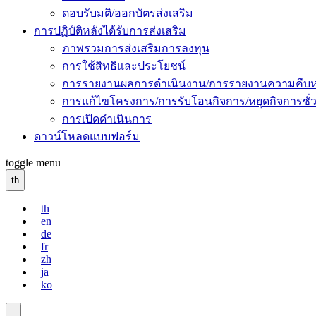
ตอบรับมติ/ออกบัตรส่งเสริม
การปฏิบัติหลังได้รับการส่งเสริม
ภาพรวมการส่งเสริมการลงทุน
การใช้สิทธิและประโยชน์
การรายงานผลการดำเนินงาน/การรายงานความคืบหน้า
การแก้ไขโครงการ/การรับโอนกิจการ/หยุดกิจการชั่ว
การเปิดดำเนินการ
ดาวน์โหลดแบบฟอร์ม
toggle menu
th
th
en
de
fr
zh
ja
ko