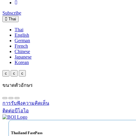
Subscribe
Thai
Thai
English
German
French
Chinese
Japanese
Korean
c
c
c
ขนาดตัวอักษร
การรับฟังความคิดเห็น
ติดต่อบีโอไอ
Thailand FastPass