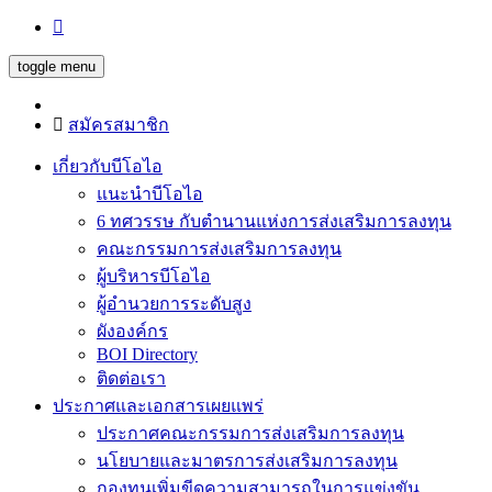
toggle menu
สมัครสมาชิก
เกี่ยวกับบีโอไอ
แนะนำบีโอไอ
6 ทศวรรษ กับตำนานแห่งการส่งเสริมการลงทุน
คณะกรรมการส่งเสริมการลงทุน
ผู้บริหารบีโอไอ
ผู้อำนวยการระดับสูง
ผังองค์กร
BOI Directory
ติดต่อเรา
ประกาศและเอกสารเผยแพร่
ประกาศคณะกรรมการส่งเสริมการลงทุน
นโยบายและมาตรการส่งเสริมการลงทุน
กองทุนเพิ่มขีดความสามารถในการแข่งขัน