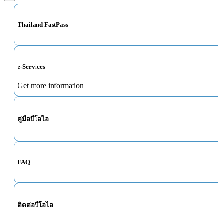
Thailand FastPass
e-Services
Get more information
คู่มือบีโอไอ
FAQ
ติดต่อบีโอไอ