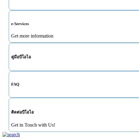
e-Services
Get more information
คู่มือบีโอไอ
FAQ
ติดต่อบีโอไอ
Get in Touch with Us!