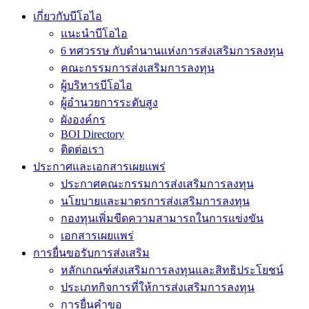
เกี่ยวกับบีโอไอ
แนะนำบีโอไอ
6 ทศวรรษ กับตำนานแห่งการส่งเสริมการลงทุน
คณะกรรมการส่งเสริมการลงทุน
ผู้บริหารบีโอไอ
ผู้อำนวยการระดับสูง
ผังองค์กร
BOI Directory
ติดต่อเรา
ประกาศและเอกสารเผยแพร่
ประกาศคณะกรรมการส่งเสริมการลงทุน
นโยบายและมาตรการส่งเสริมการลงทุน
กองทุนเพิ่มขีดความสามารถในการแข่งขัน
เอกสารเผยแพร่
การยื่นขอรับการส่งเสริม
หลักเกณฑ์ส่งเสริมการลงทุนและสิทธิประโยชน์
ประเภทกิจการที่ให้การส่งเสริมการลงทุน
การยื่นคำขอ