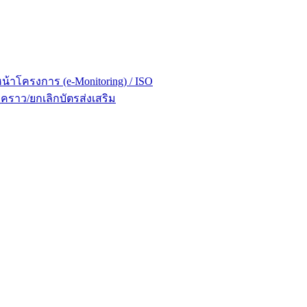
โครงการ (e-Monitoring) / ISO
คราว/ยกเลิกบัตรส่งเสริม